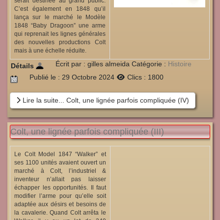
serait destinée au grand public.
C’est également en 1848 qu’il
lança sur le marché le Modèle
1848 “Baby Dragoon” une arme
qui reprenait les lignes générales
des nouvelles productions Colt
mais à une échelle réduite.
Écrit par :
gilles almeida
Catégorie :
Histoire
Détails
Publié le : 29 Octobre 2024
Clics : 1800
Lire la suite... Colt, une lignée parfois compliquée (IV)
Colt, une lignée parfois compliquée (III)
Le Colt Model 1847 “Walker” et
ses 1100 unités avaient ouvert un
marché à Colt, l’industriel &
inventeur n’allait pas laisser
échapper les opportunités. Il faut
modifier l’arme pour qu’elle soit
adaptée aux désirs et besoins de
la cavalerie. Quand Colt arrêta le