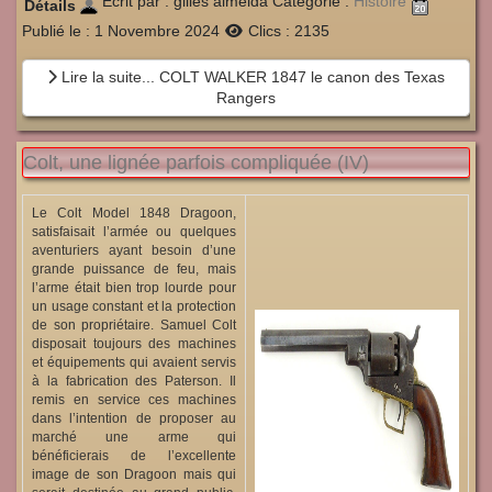
Écrit par :
gilles almeida
Catégorie :
Histoire
Détails
Publié le : 1 Novembre 2024
Clics : 2135
Lire la suite... COLT WALKER 1847 le canon des Texas
Rangers
Colt, une lignée parfois compliquée (IV)
Le Colt Model 1848 Dragoon,
satisfaisait l’armée ou quelques
aventuriers ayant besoin d’une
grande puissance de feu, mais
l’arme était bien trop lourde pour
un usage constant et la protection
de son propriétaire. Samuel Colt
disposait toujours des machines
et équipements qui avaient servis
à la fabrication des Paterson. Il
remis en service ces machines
dans l’intention de proposer au
marché une arme qui
bénéficierais de l’excellente
image de son Dragoon mais qui