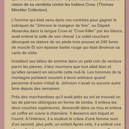
raison de sa vendetta contre les Indiens Crow. (Thomas
Minckler Collection)
L'homme qui était venu dans ces contrées pour gagner le
sobriquet de "Johnson le mangeur de foie", ou Dapiek
Absaroka dans la langue Crow et “Crow Killer” par les blancs,
avait enlevé la selle de son cheval. Le soleil couchant
découpait sa stature de six pieds trois pouces et 240 livres
de muscle Et son épaisse barbe rouge qui était devenue sa
carte de visite.
Installant ses bêtes de somme dans un petit coin de verdure
parmi les pierres, il leur murmura que tout allait bien et
qu'elles seraient en sécurité cette nuit-là. Les hommes de la
montagne parlaient souvent à leurs animaux quand
personne d'autre n'était là. Johnson n'avait vu aucune autre
âme depuis des semaines.
Près des marchandises qu'il avait jetés au sol se trouvait un
tas de pierres oblongues en forme de tombe. Il enleva les
deux couches supérieures, descendit dans un trou et enleva
un coffre en cuivre à charnière. Il desserra son loquet et
l'ouvrit. A l'intérieur, il a soulevé le crâne d'une femme suivi
d'un second, plus petit, un enfant Après cela, il a enlevé une