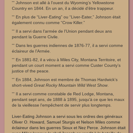
''' Johnson est allé à l'ouest du Wyoming’s Yellowstone
Country en 1844. En un an, il a décidé d'être trappeur.
''' En plus de “Liver-Eating” ou “Liver-Eater,” Johnson était
également connu comme “Crow Killer.”
''' Il a servi dans l'armée de l'Union pendant deux ans
pendant la Guerre Civile.
''' Dans les guerres indiennes de 1876-77, il a servi comme
éclaireur de l'Armée.
''' En 1881-82, il a vécu à Miles City, Montana Territoire, et
pendant un court moment a servi comme Custer County’s
justice of the peace.
''' En 1884, Johnson est membre de Thomas Hardwick’s
short-vived
Great Rocky Mountain Wild West Show
.
''' Il a servi comme constable de Red Lodge, Montana,
pendant sept ans, de 1888 à 1895, jusqu'à ce que les maux
de la vieillesse l'empêchent de servir plus longtemps.
Liver-Eating Johnson a servi sous les ordres des généraux
Oliver O. Howard, Samuel Sturgis et Nelson Miles comme
éclaireur dans les guerres Sioux et Nez Perce. Johnson était