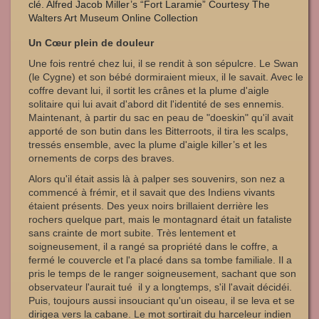
clé. Alfred Jacob Miller’s “Fort Laramie” Courtesy The
Walters Art Museum Online Collection
Un Cœur plein de douleur
Une fois rentré chez lui, il se rendit à son sépulcre. Le Swan
(le Cygne) et son bébé dormiraient mieux, il le savait. Avec le
coffre devant lui, il sortit les crânes et la plume d'aigle
solitaire qui lui avait d'abord dit l'identité de ses ennemis.
Maintenant, à partir du sac en peau de "doeskin" qu'il avait
apporté de son butin dans les Bitterroots, il tira les scalps,
tressés ensemble, avec la plume d'aigle killer’s et les
ornements de corps des braves.
Alors qu'il était assis là à palper ses souvenirs, son nez a
commencé à frémir, et il savait que des Indiens vivants
étaient présents. Des yeux noirs brillaient derrière les
rochers quelque part, mais le montagnard était un fataliste
sans crainte de mort subite. Très lentement et
soigneusement, il a rangé sa propriété dans le coffre, a
fermé le couvercle et l'a placé dans sa tombe familiale. Il a
pris le temps de le ranger soigneusement, sachant que son
observateur l'aurait tué il y a longtemps, s'il l'avait décidéi.
Puis, toujours aussi insouciant qu'un oiseau, il se leva et se
dirigea vers la cabane. Le mot sortirait du harceleur indien