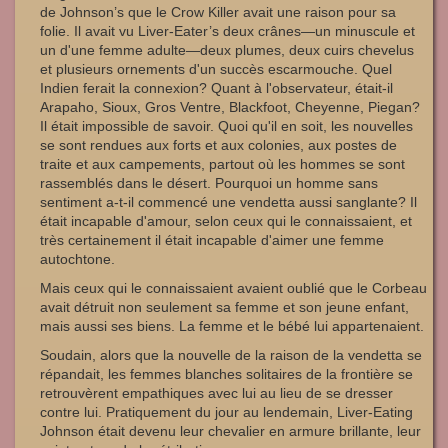
de Johnson’s que le Crow Killer avait une raison pour sa
folie. Il avait vu Liver-Eater’s deux crânes—un minuscule et
un d'une femme adulte—deux plumes, deux cuirs chevelus
et plusieurs ornements d'un succès escarmouche. Quel
Indien ferait la connexion? Quant à l'observateur, était-il
Arapaho, Sioux, Gros Ventre, Blackfoot, Cheyenne, Piegan?
Il était impossible de savoir. Quoi qu'il en soit, les nouvelles
se sont rendues aux forts et aux colonies, aux postes de
traite et aux campements, partout où les hommes se sont
rassemblés dans le désert. Pourquoi un homme sans
sentiment a-t-il commencé une vendetta aussi sanglante? Il
était incapable d'amour, selon ceux qui le connaissaient, et
très certainement il était incapable d'aimer une femme
autochtone.
Mais ceux qui le connaissaient avaient oublié que le Corbeau
avait détruit non seulement sa femme et son jeune enfant,
mais aussi ses biens. La femme et le bébé lui appartenaient.
Soudain, alors que la nouvelle de la raison de la vendetta se
répandait, les femmes blanches solitaires de la frontière se
retrouvèrent empathiques avec lui au lieu de se dresser
contre lui. Pratiquement du jour au lendemain, Liver-Eating
Johnson était devenu leur chevalier en armure brillante, leur