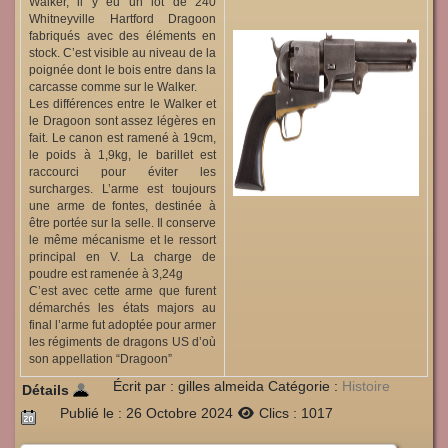
Walker, il y eu un lot de 240
Whitneyville Hartford Dragoon
fabriqués avec des éléments en
stock. C’est visible au niveau de la
poignée dont le bois entre dans la
carcasse comme sur le Walker.
Les différences entre le Walker et
le Dragoon sont assez légères en
fait. Le canon est ramené à 19cm,
le poids à 1,9kg, le barillet est
raccourci pour éviter les
surcharges. L’arme est toujours
une arme de fontes, destinée à
être portée sur la selle. Il conserve
le même mécanisme et le ressort
principal en V. La charge de
poudre est ramenée à 3,24g
C’est avec cette arme que furent
démarchés les états majors au
final l’arme fut adoptée pour armer
les régiments de dragons US d’où
son appellation “Dragoon”
Écrit par :
gilles almeida
Catégorie :
Histoire
Détails
Publié le : 26 Octobre 2024
Clics : 1017