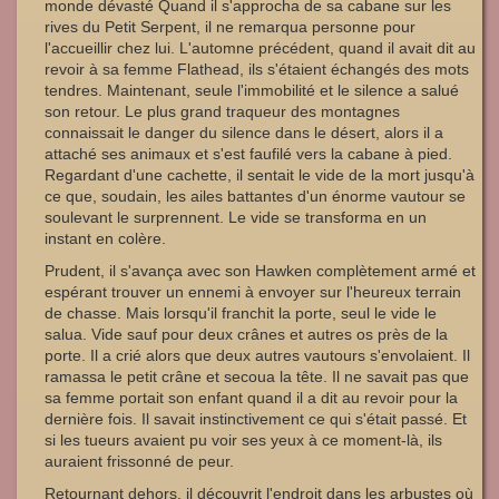
monde dévasté Quand il s'approcha de sa cabane sur les
rives du Petit Serpent, il ne remarqua personne pour
l'accueillir chez lui. L'automne précédent, quand il avait dit au
revoir à sa femme Flathead, ils s'étaient échangés des mots
tendres. Maintenant, seule l'immobilité et le silence a salué
son retour. Le plus grand traqueur des montagnes
connaissait le danger du silence dans le désert, alors il a
attaché ses animaux et s'est faufilé vers la cabane à pied.
Regardant d'une cachette, il sentait le vide de la mort jusqu'à
ce que, soudain, les ailes battantes d'un énorme vautour se
soulevant le surprennent. Le vide se transforma en un
instant en colère.
Prudent, il s'avança avec son Hawken complètement armé et
espérant trouver un ennemi à envoyer sur l'heureux terrain
de chasse. Mais lorsqu'il franchit la porte, seul le vide le
salua. Vide sauf pour deux crânes et autres os près de la
porte. Il a crié alors que deux autres vautours s'envolaient. Il
ramassa le petit crâne et secoua la tête. Il ne savait pas que
sa femme portait son enfant quand il a dit au revoir pour la
dernière fois. Il savait instinctivement ce qui s'était passé. Et
si les tueurs avaient pu voir ses yeux à ce moment-là, ils
auraient frissonné de peur.
Retournant dehors, il découvrit l'endroit dans les arbustes où