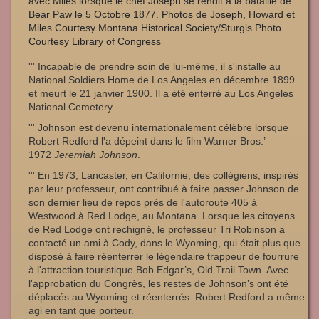
avec Miles lorsque le chef Joseph se rendit à la bataille de
Bear Paw le 5 Octobre 1877. Photos de Joseph, Howard et
Miles Courtesy Montana Historical Society/Sturgis Photo
Courtesy Library of Congress
''' Incapable de prendre soin de lui-même, il s'installe au
National Soldiers Home de Los Angeles en décembre 1899
et meurt le 21 janvier 1900. Il a été enterré au Los Angeles
National Cemetery.
''' Johnson est devenu internationalement célèbre lorsque
Robert Redford l'a dépeint dans le film Warner Bros.’
1972
Jeremiah Johnson
.
''' En 1973, Lancaster, en Californie, des collégiens, inspirés
par leur professeur, ont contribué à faire passer Johnson de
son dernier lieu de repos près de l'autoroute 405 à
Westwood à Red Lodge, au Montana. Lorsque les citoyens
de Red Lodge ont rechigné, le professeur Tri Robinson a
contacté un ami à Cody, dans le Wyoming, qui était plus que
disposé à faire réenterrer le légendaire trappeur de fourrure
à l'attraction touristique Bob Edgar’s, Old Trail Town. Avec
l'approbation du Congrès, les restes de Johnson’s ont été
déplacés au Wyoming et réenterrés. Robert Redford a même
agi en tant que porteur.