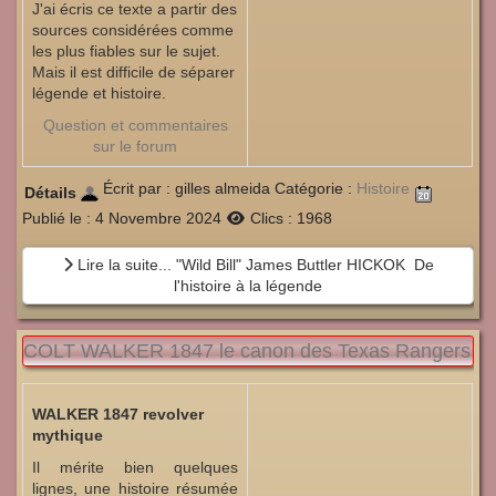
J'ai écris ce texte a partir des
sources considérées comme
les plus fiables sur le sujet.
Mais il est difficile de séparer
légende et histoire.
Question et commentaires
sur le forum
Écrit par :
gilles almeida
Catégorie :
Histoire
Détails
Publié le : 4 Novembre 2024
Clics : 1968
Lire la suite... "Wild Bill" James Buttler HICKOK De
l'histoire à la légende
COLT WALKER 1847 le canon des Texas Rangers
WALKER 1847 revolver
mythique
Il mérite bien quelques
lignes, une histoire résumée