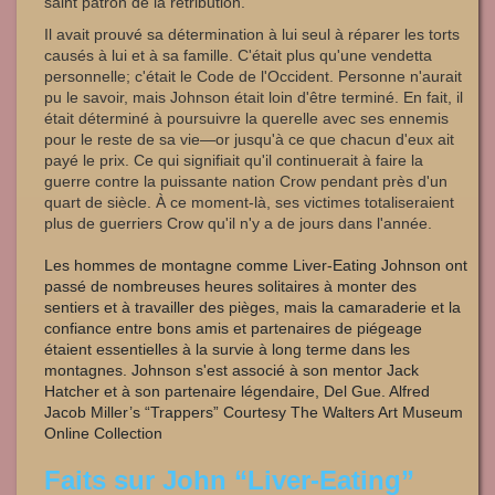
saint patron de la rétribution.
Il avait prouvé sa détermination à lui seul à réparer les torts
causés à lui et à sa famille. C'était plus qu'une vendetta
personnelle; c'était le Code de l'Occident. Personne n'aurait
pu le savoir, mais Johnson était loin d'être terminé. En fait, il
était déterminé à poursuivre la querelle avec ses ennemis
pour le reste de sa vie—or jusqu'à ce que chacun d'eux ait
payé le prix. Ce qui signifiait qu'il continuerait à faire la
guerre contre la puissante nation Crow pendant près d'un
quart de siècle. À ce moment-là, ses victimes totaliseraient
plus de guerriers Crow qu'il n'y a de jours dans l'année.
Les hommes de montagne comme Liver-Eating Johnson ont
passé de nombreuses heures solitaires à monter des
sentiers et à travailler des pièges, mais la camaraderie et la
confiance entre bons amis et partenaires de piégeage
étaient essentielles à la survie à long terme dans les
montagnes. Johnson s'est associé à son mentor Jack
Hatcher et à son partenaire légendaire, Del Gue. Alfred
Jacob Miller’s “Trappers” Courtesy The Walters Art Museum
Online Collection
Faits sur John “Liver-Eating”