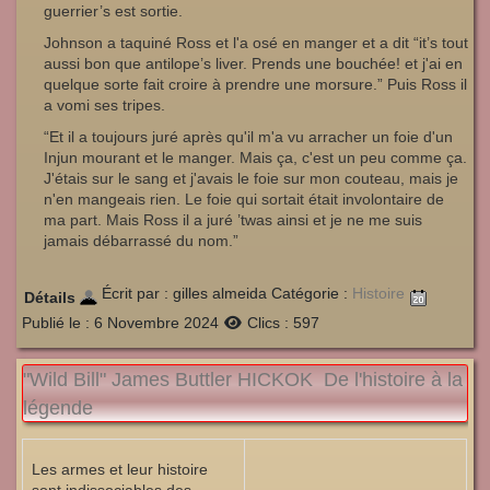
guerrier’s est sortie.
Johnson a taquiné Ross et l'a osé en manger et a dit “it’s tout
aussi bon que antilope’s liver. Prends une bouchée! et j'ai en
quelque sorte fait croire à prendre une morsure.” Puis Ross il
a vomi ses tripes.
“Et il a toujours juré après qu'il m'a vu arracher un foie d'un
Injun mourant et le manger. Mais ça, c'est un peu comme ça.
J'étais sur le sang et j'avais le foie sur mon couteau, mais je
n'en mangeais rien. Le foie qui sortait était involontaire de
ma part. Mais Ross il a juré ’twas ainsi et je ne me suis
jamais débarrassé du nom.”
Écrit par :
gilles almeida
Catégorie :
Histoire
Détails
Publié le : 6 Novembre 2024
Clics : 597
"Wild Bill" James Buttler HICKOK De l'histoire à la
légende
Les armes et leur histoire