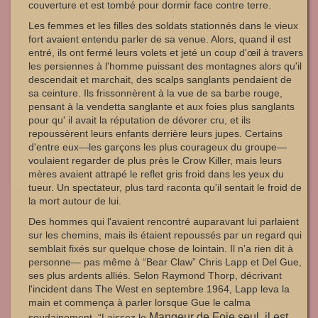
couverture et est tombé pour dormir face contre terre.
Les femmes et les filles des soldats stationnés dans le vieux
fort avaient entendu parler de sa venue. Alors, quand il est
entré, ils ont fermé leurs volets et jeté un coup d'œil à travers
les persiennes à l'homme puissant des montagnes alors qu'il
descendait et marchait, des scalps sanglants pendaient de
sa ceinture. Ils frissonnèrent à la vue de sa barbe rouge,
pensant à la vendetta sanglante et aux foies plus sanglants
pour qu' il avait la réputation de dévorer cru, et ils
repoussèrent leurs enfants derrière leurs jupes. Certains
d'entre eux—les garçons les plus courageux du groupe—
voulaient regarder de plus près le Crow Killer, mais leurs
mères avaient attrapé le reflet gris froid dans les yeux du
tueur. Un spectateur, plus tard raconta qu'il sentait le froid de
la mort autour de lui.
Des hommes qui l'avaient rencontré auparavant lui parlaient
sur les chemins, mais ils étaient repoussés par un regard qui
semblait fixés sur quelque chose de lointain. Il n'a rien dit à
personne— pas même à “Bear Claw” Chris Lapp et Del Gue,
ses plus ardents alliés. Selon Raymond Thorp, décrivant
l'incident dans The West en septembre 1964, Lapp leva la
main et commença à parler lorsque Gue le calma
Mangeur de
Foie seul, il est
soudainement. “Laissez le