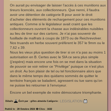
On aurait pu envisager de laisser l’accès à ces munitions aux
tireurs licenciés, aux collectionneurs. Que nenni, il faudra
avoir une détention de catégorie B pour avoir le droit
d’acheter
des éléments de rechargement pour ces munitions
antiques. Comme si le législateur avait craint que les
collectionneurs ouvrent la chasse aux indésirables nuisibles
au l
ieu de tirer sur des cartons. Je n’ai pas souvenir de
fusillade de malfrats à coups de 1873 ou de
Reichrevolver
.
Nos truands en herbe souvent
préfèrent
le 357
le 9mm ou le
7,62 x 39
.
Nous les vieux plus question de tirer si
on n'a pas
au moins 1
autorisation en B. Certes avec le SIA ce sera plus simple
(j’
espére
) mais encore une fois on se met dans la sit
uation
de pouvoir se voir retirer ce “
Privilége
” puisque ce n’est plus
un droit. Au bon plaisir de tel ou tel
fonctionnaire alors que
dans le même temps des quidams sommés de quitter le
territoire français s
e baladent, agressent ou tue sans qu’on
ne puisse les retourner à l’envoyeur.
Encore un bel exemple de notre démocrature triomphante.
LEGISLATION
Catégorie :
Détails
Écrit par :
gilles almeida
Publié le : 28 Octobre 2024
Clics : 1632