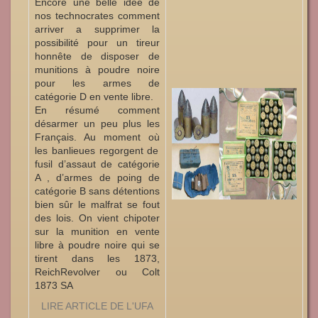
Encore une belle idée de
nos technocrates comment
arriver
a
supprimer la
possibilité pour un tireur
honnête
de disposer de
munitions à poudre noire
pour les armes de
catégorie D en vente libre.
En résumé comment
désarmer un peu plus les
Français. Au moment
où
les
banlieues
regorgent
de
fusil d’assaut
de catégorie
A ,
d’armes de poing de
catégorie B sans détentions
bien sûr le malfrat se fout
des lois. On vient
chipoter
sur la munition en vente
libre
à
poudre noir
e
qui se
tirent dans les 1873,
ReichRevolver
ou Colt
1873
SA
LIRE ARTICLE DE L'UFA